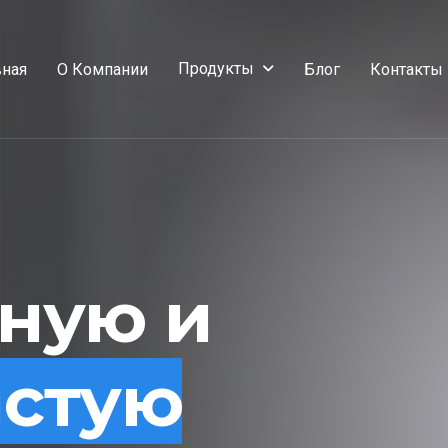
Продукты
вная
О Компании
Блог
Контакты
сную и
истую