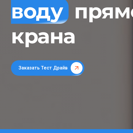
воду
прямо
крана
Заказать Тест Драйв