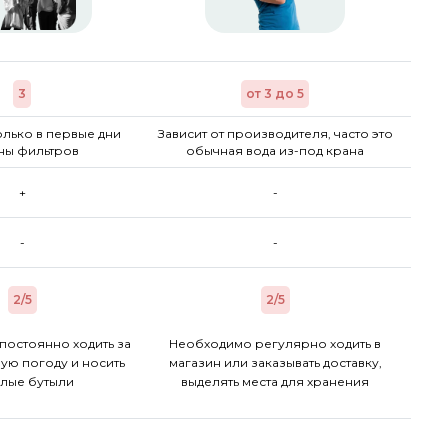
3
от 3 до 5
лько в первые дни
Зависит от производителя, часто это
ны фильтров
обычная вода из-под крана
+
-
-
-
2/5
2/5
постоянно ходить за
Необходимо регулярно ходить в
ую погоду и носить
магазин или заказывать доставку,
лые бутыли
выделять места для хранения