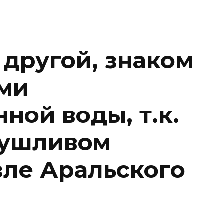
 другой, знаком
ми
ной воды, т.к.
сушливом
зле Аральского