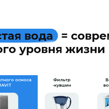
с
т
а
я
в
о
д
а
=
с
о
в
р
е
о
г
о
у
р
о
в
н
я
ж
и
з
н
и
тного осмоса
Фильтр
В
AVIT
-кувшин
во