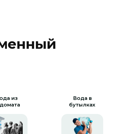
м
е
н
н
ы
й
ода из
Вода в
домата
бутылках