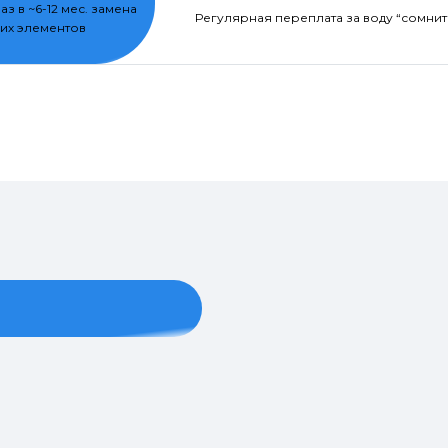
раз в ~6-12 мес. замена
Регулярная переплата за воду “сомнит
их элементов