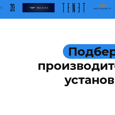
Подбер
производит
установ