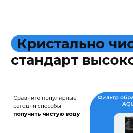
К
р
и
с
т
а
л
ь
н
о
ч
и
с
т
а
н
д
а
р
т
в
ы
с
о
к
Фильтр обра
Сравните популярные
AQU
сегодня способы
получить чистую воду