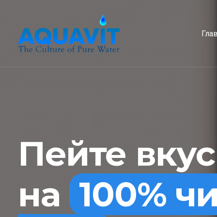
Гла
Пейте вку
на
100% ч