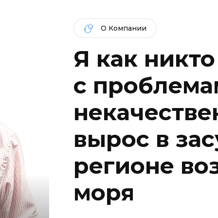
О Компании
Я как никто
c проблема
некачествен
вырос в за
регионе во
моря