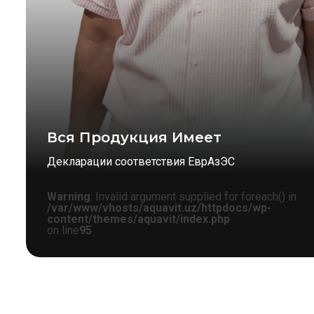
Вся Продукция Имеет
Декларации соответствия ЕврАзЭС
Warning
: Invalid argument supplied for foreach() in
/var/www/vhosts/aquavit.uz/httpdocs/wp-
content/themes/aquavit/index.php
on line
95