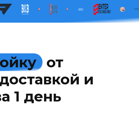
мойку
от
доставкой и
а 1 день