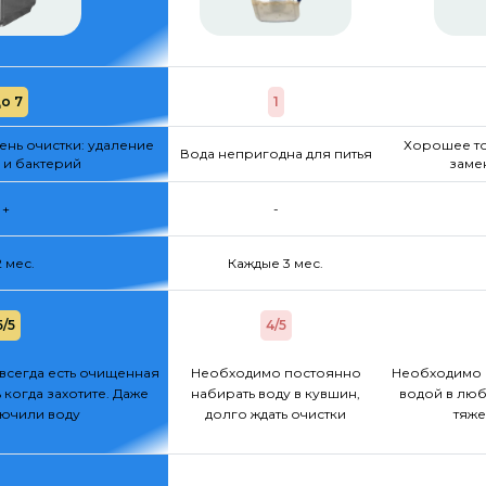
о 7
1
нь очистки: удаление
Хорошее то
Вода непригодна для питья
 и бактерий
заме
+
-
2 мес.
Каждые 3 мес.
5/5
4/5
всегда есть очищенная
Необходимо постоянно
Необходимо 
 когда захотите. Даже
набирать воду в кувшин,
водой в люб
лючили воду
долго ждать очистки
тяже