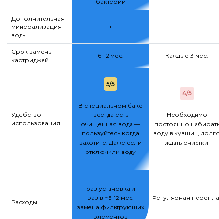
бактерий
Дополнительная
минерализация
+
-
воды
Срок замены
6-12 мес.
Каждые 3 мес.
картриджей
5/5
4/5
В специальном баке
Удобство
всегда есть
Необходимо
использования
очищенная вода —
постоянно набират
пользуйтесь когда
воду в кувшин, долг
захотите. Даже если
ждать очистки
отключили воду
1 раз установка и 1
раз в ~6-12 мес.
Регулярная переплат
Расходы
замена фильтрующих
элементов