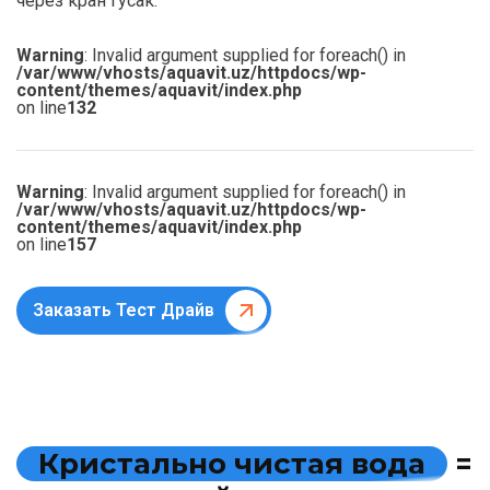
через кран гусак.
Warning
: Invalid argument supplied for foreach() in
/var/www/vhosts/aquavit.uz/httpdocs/wp-
content/themes/aquavit/index.php
on line
132
Warning
: Invalid argument supplied for foreach() in
/var/www/vhosts/aquavit.uz/httpdocs/wp-
content/themes/aquavit/index.php
on line
157
Заказать Тест Драйв
К
р
и
с
т
а
л
ь
н
о
ч
и
с
т
а
я
в
о
д
а
=