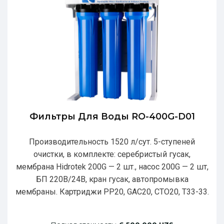
Фильтры Для Воды RO-400G-D01
Производительность 1520 л/сут. 5-ступеней
очистки, в комплекте: серебристый гусак,
мембрана Hidrotek 200G — 2 шт., насос 200G — 2 шт,
БП 220В/24В, кран гусак, автопромывка
мембраны. Картриджи РР20, GAC20, CTO20, T33-33.