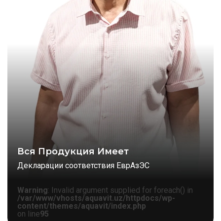
Вся Продукция Имеет
Декларации соответствия ЕврАзЭС
Warning
: Invalid argument supplied for foreach() in
/var/www/vhosts/aquavit.uz/httpdocs/wp-
content/themes/aquavit/index.php
on line
95