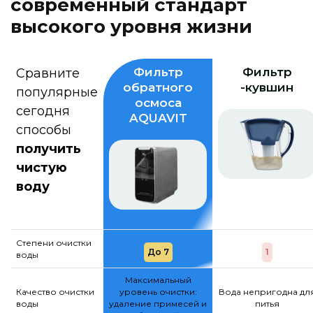
с
о
в
р
е
м
е
н
н
ы
й
с
т
а
н
д
а
р
т
в
ы
с
о
к
о
г
о
у
р
о
в
н
я
ж
и
з
н
и
Фильтр
Фильтр
Сравните
обратного
-кувшин
популярные
осмоса
сегодня
AQUAVIT
способы
получить
чистую
воду
Степени очистки
До 7
1
воды
Максимальный
Качество очистки
уровень очистки:
Вода непригодна дл
воды
удаление примесей и
питья