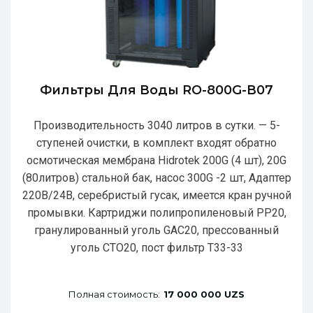
Фильтры Для Воды RO-800G-В07
Производительность 3040 литров в сутки. — 5-
ступеней очистки, в комплект входят обратно
осмотическая мембрана Hidrotek 200G (4 шт), 20G
(80литров) стальной бак, насос 300G -2 шт, Адаптер
220В/24В, серебристый гусак, имеется кран ручной
промывки. Картриджи полипропиленовый РР20,
гранулированный уголь GAC20, прессованный
уголь CTO20, пост фильтр T33-33
Полная стоимость:
17 000 000 UZS