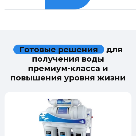
Г
о
т
о
в
ы
е
р
е
ш
е
н
и
я
д
л
я
п
о
л
у
ч
е
н
и
я
в
о
д
ы
п
р
е
м
и
у
м
-
к
л
а
с
с
а
и
п
о
в
ы
ш
е
н
и
я
у
р
о
в
н
я
ж
и
з
н
и