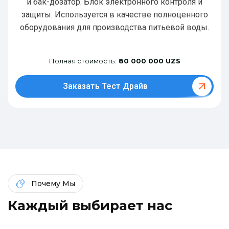
и бак-дозатор. Блок электронного контроля и
защиты. Используется в качестве полноценного
оборудования для производства питьевой воды.
Полная стоимость:
80 000 000 UZS
Заказать Тест Драйв
Почему Мы
К
а
ж
д
ы
й
в
ы
б
и
р
а
е
т
н
а
с