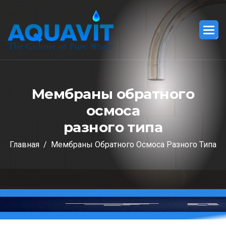
М
е
м
б
р
а
н
ы
о
б
р
а
т
н
о
г
о
о
с
м
о
с
а
р
а
з
н
о
г
о
т
и
п
а
Главная
Мембраны Обратного Осмоса Разного Типа