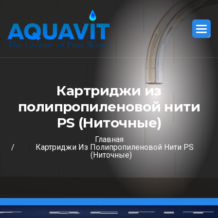
К
а
р
т
р
и
д
ж
и
и
з
п
о
л
и
п
р
о
п
и
л
е
н
о
в
о
й
н
и
т
и
P
S
(
Н
и
т
о
ч
н
ы
е
)
Главная
Картриджи Из Полипропиленовой Нити PS
(Ниточные)