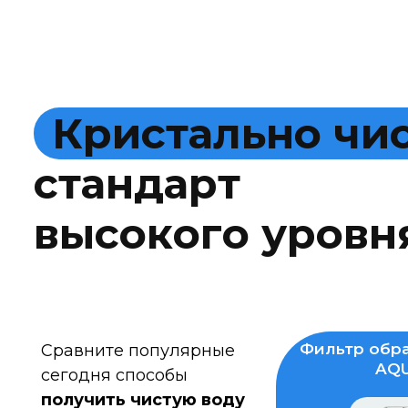
К
р
и
с
т
а
л
ь
н
о
ч
и
с
т
а
н
д
а
р
т
в
ы
с
о
к
о
г
о
у
р
о
в
н
Фильтр обра
Сравните популярные
AQU
сегодня способы
получить чистую воду