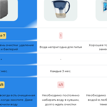
о 7
1
нь очистки: удаление
Хорошее то
Вода непригодна для питья
 и бактерий
заме
+
-
2 мес.
Каждые 3 мес.
5/5
4/5
всегда есть очищенная
Необходимо постоянно
Необходимо 
 когда захотите. Даже
набирать воду в кувшин,
водой в люб
лючили воду
долго ждать очистки
тяже