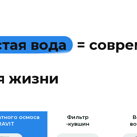
с
т
а
я
в
о
д
а
=
с
о
в
р
е
я
ж
и
з
н
и
тного осмоса
Фильтр
В
AVIT
-кувшин
во