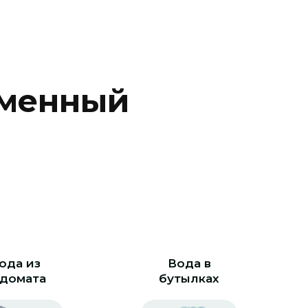
м
е
н
н
ы
й
ода из
Вода в
домата
бутылках