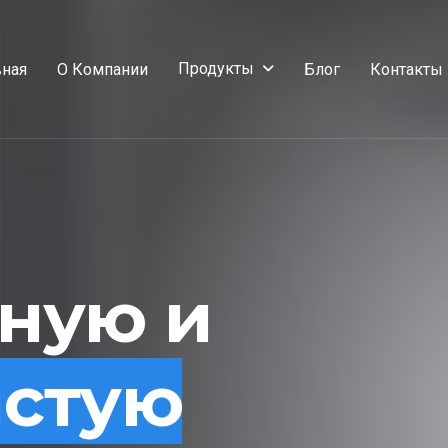
Продукты
вная
О Компании
Блог
Контакты
сную и
истую