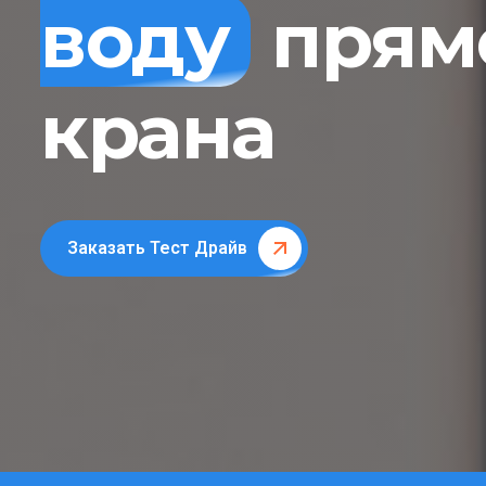
воду
прямо
крана
Заказать Тест Драйв