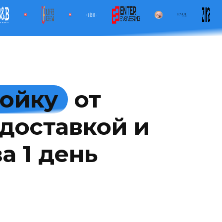
мойку
от
доставкой и
а 1 день