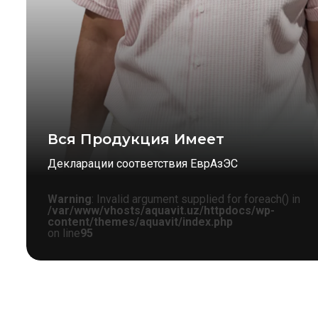
Вся Продукция Имеет
Декларации соответствия ЕврАзЭС
Warning
: Invalid argument supplied for foreach() in
/var/www/vhosts/aquavit.uz/httpdocs/wp-
content/themes/aquavit/index.php
on line
95