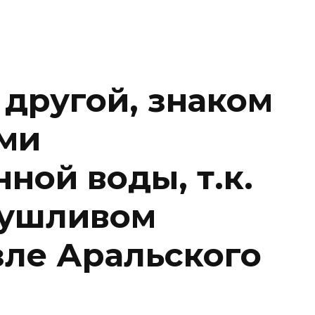
 другой, знаком
ми
ной воды, т.к.
сушливом
зле Аральского