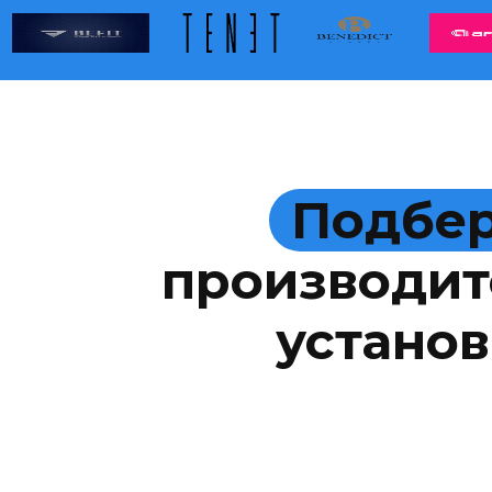
Подбер
производит
установ