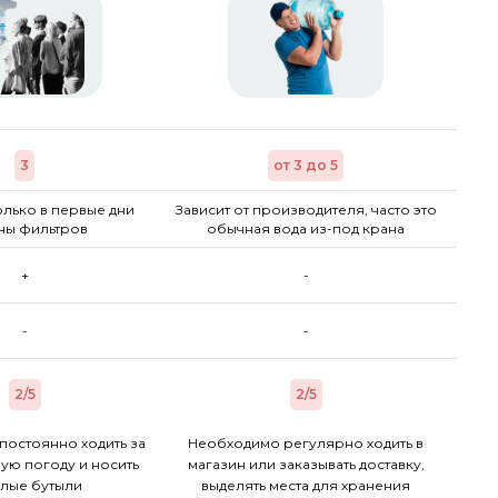
3
от 3 до 5
лько в первые дни
Зависит от производителя, часто это
ны фильтров
обычная вода из-под крана
+
-
-
-
2/5
2/5
постоянно ходить за
Необходимо регулярно ходить в
ую погоду и носить
магазин или заказывать доставку,
лые бутыли
выделять места для хранения