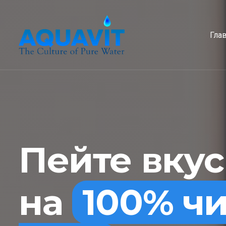
Гла
Пейте вку
на
100% ч