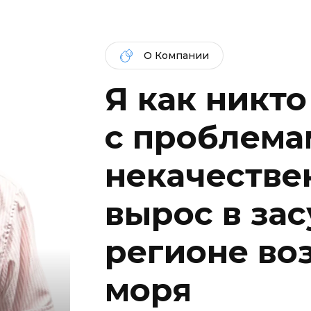
О Компании
Я как никто
c проблема
некачествен
вырос в за
регионе во
моря