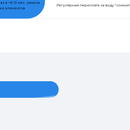
раз в ~6-12 мес. замена
Регулярная переплата за воду “сомнит
их элементов