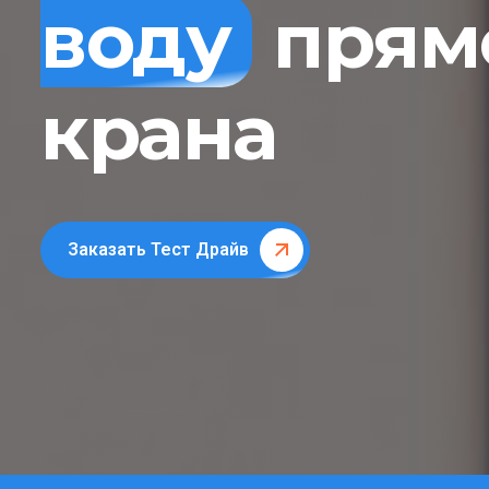
воду
прямо
крана
Заказать Тест Драйв