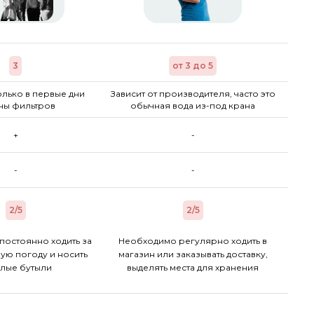
3
от 3 до 5
лько в первые дни
Зависит от производителя, часто это
ны фильтров
обычная вода из-под крана
+
-
-
-
2/5
2/5
постоянно ходить за
Необходимо регулярно ходить в
ую погоду и носить
магазин или заказывать доставку,
лые бутыли
выделять места для хранения