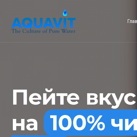
Гла
Пейте вку
на
100% ч