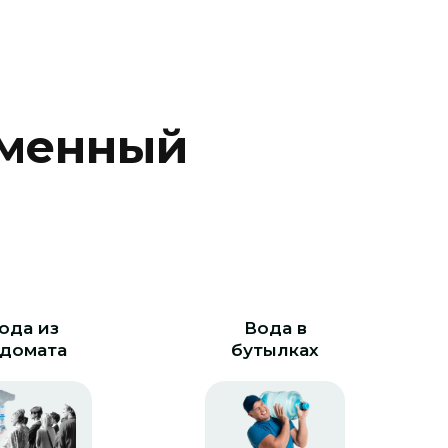
м
е
н
н
ы
й
ода из
Вода в
домата
бутылках