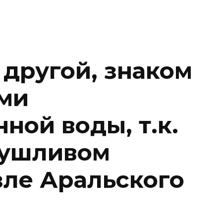
 другой, знаком
ми
ной воды, т.к.
сушливом
зле Аральского