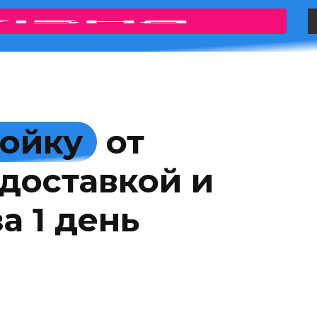
мойку
от
доставкой и
а 1 день