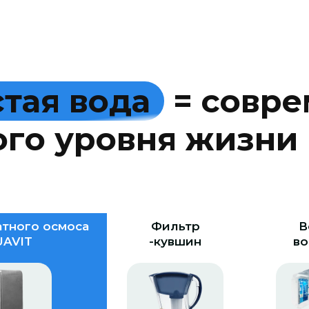
с
т
а
я
в
о
д
а
=
с
о
в
р
е
о
г
о
у
р
о
в
н
я
ж
и
з
н
и
тного осмоса
Фильтр
В
AVIT
-кувшин
во