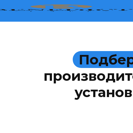
Подбер
производит
установ