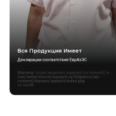
Вся Продукция Имеет
Декларации соответствия ЕврАзЭС
Warning
: Invalid argument supplied for foreach() in
/var/www/vhosts/aquavit.uz/httpdocs/wp-
content/themes/aquavit/index.php
on line
95