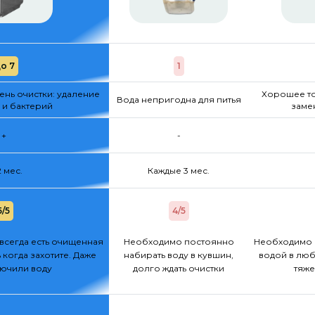
о 7
1
нь очистки: удаление
Хорошее то
Вода непригодна для питья
 и бактерий
заме
+
-
2 мес.
Каждые 3 мес.
5/5
4/5
всегда есть очищенная
Необходимо постоянно
Необходимо 
 когда захотите. Даже
набирать воду в кувшин,
водой в люб
лючили воду
долго ждать очистки
тяже