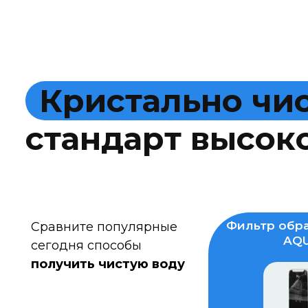
К
р
и
с
т
а
л
ь
н
о
ч
и
с
т
а
н
д
а
р
т
в
ы
с
о
к
Фильтр обра
Сравните популярные
AQU
сегодня способы
получить чистую воду