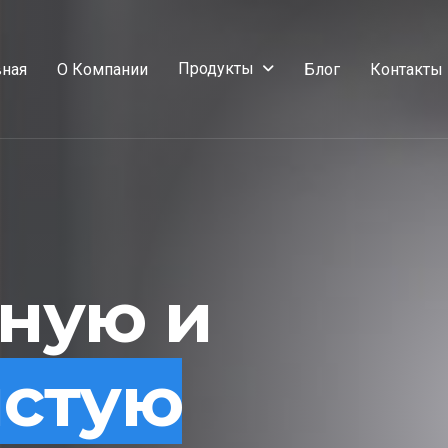
Продукты
вная
О Компании
Блог
Контакты
сную и
истую