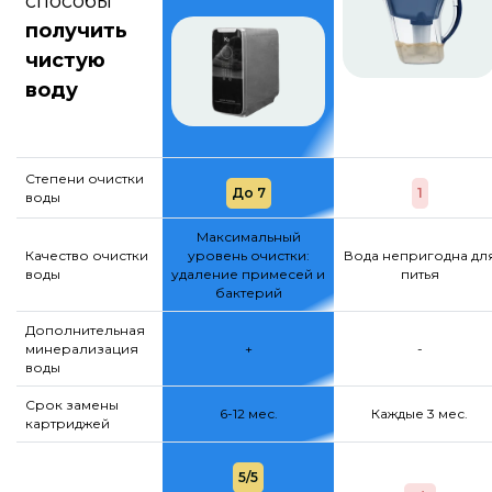
способы
получить
чистую
воду
Степени очистки
До 7
1
воды
Максимальный
Качество очистки
уровень очистки:
Вода непригодна дл
воды
удаление примесей и
питья
бактерий
Дополнительная
минерализация
+
-
воды
Срок замены
6-12 мес.
Каждые 3 мес.
картриджей
5/5