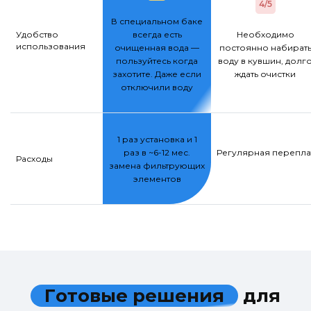
4/5
В специальном баке
Удобство
всегда есть
Необходимо
использования
очищенная вода —
постоянно набират
пользуйтесь когда
воду в кувшин, долг
захотите. Даже если
ждать очистки
отключили воду
1 раз установка и 1
раз в ~6-12 мес.
Регулярная переплат
Расходы
замена фильтрующих
элементов
Г
о
т
о
в
ы
е
р
е
ш
е
н
и
я
д
л
я