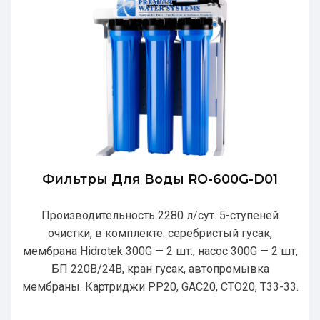
Фильтры Для Воды RO-600G-D01
Производительность 2280 л/сут. 5-ступеней
очистки, в комплекте: серебристый гусак,
мембрана Hidrotek 300G — 2 шт., насос 300G — 2 шт,
БП 220В/24В, кран гусак, автопромывка
мембраны. Картриджи РР20, GAC20, CTO20, T33-33.