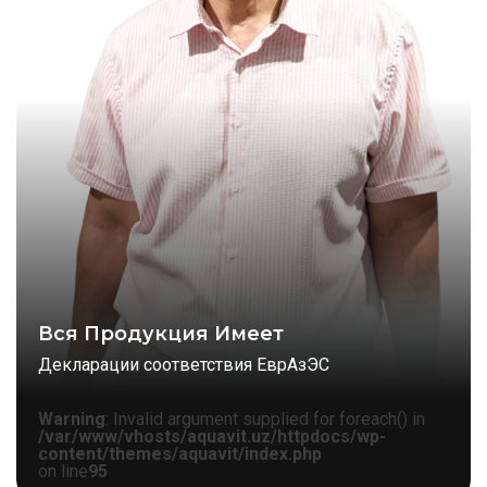
Вся Продукция Имеет
Декларации соответствия ЕврАзЭС
Warning
: Invalid argument supplied for foreach() in
/var/www/vhosts/aquavit.uz/httpdocs/wp-
content/themes/aquavit/index.php
on line
95