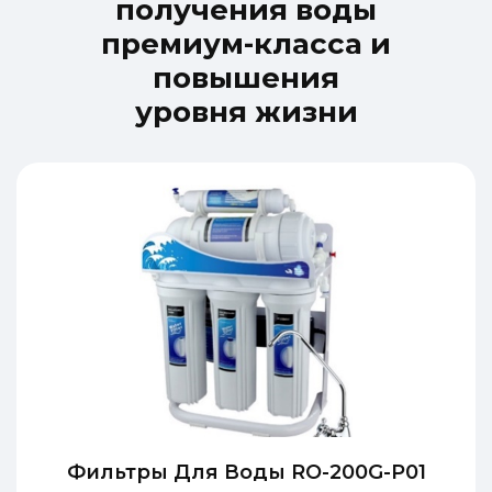
п
о
л
у
ч
е
н
и
я
в
о
д
ы
п
р
е
м
и
у
м
-
к
л
а
с
с
а
и
п
о
в
ы
ш
е
н
и
я
у
р
о
в
н
я
ж
и
з
н
и
Фильтры Для Воды RO-200G-P01