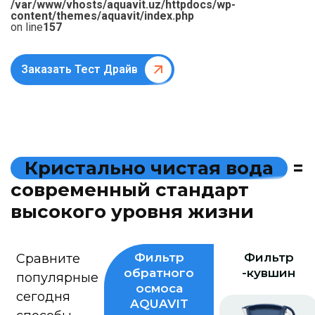
/var/www/vhosts/aquavit.uz/httpdocs/wp-
content/themes/aquavit/index.php
on line
157
Заказать Тест Драйв
К
р
и
с
т
а
л
ь
н
о
ч
и
с
т
а
я
в
о
д
а
=
с
о
в
р
е
м
е
н
н
ы
й
с
т
а
н
д
а
р
т
в
ы
с
о
к
о
г
о
у
р
о
в
н
я
ж
и
з
н
и
Фильтр
Фильтр
Сравните
обратного
-кувшин
популярные
осмоса
сегодня
AQUAVIT