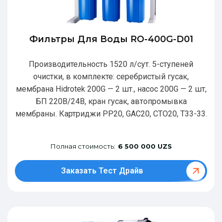
Фильтры Для Воды RO-400G-D01
Производительность 1520 л/сут. 5-ступеней
очистки, в комплекте: серебристый гусак,
мембрана Hidrotek 200G — 2 шт., насос 200G — 2 шт,
БП 220В/24В, кран гусак, автопромывка
мембраны. Картриджи РР20, GAC20, CTO20, T33-33.
Полная стоимость:
6 500 000 UZS
Заказать Тест Драйв