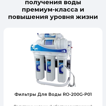
п
о
л
у
ч
е
н
и
я
в
о
д
ы
п
р
е
м
и
у
м
-
к
л
а
с
с
а
и
п
о
в
ы
ш
е
н
и
я
у
р
о
в
н
я
ж
и
з
н
и
Фильтры Для Воды RO-200G-P01