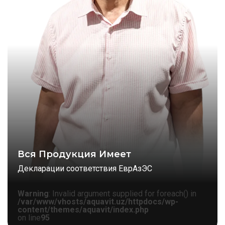
Вся Продукция Имеет
Декларации соответствия ЕврАзЭС
Warning
: Invalid argument supplied for foreach() in
/var/www/vhosts/aquavit.uz/httpdocs/wp-
content/themes/aquavit/index.php
on line
95