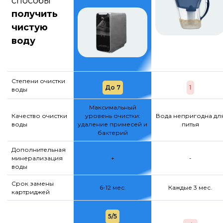
способы
получить
чистую
воду
Степени очистки
До 7
1
воды
Максимальный
Качество очистки
уровень очистки:
Вода непригодна дл
воды
удаление примесей и
питья
бактерий
Дополнительная
минерализация
+
-
воды
Срок замены
6-12 мес.
Каждые 3 мес.
картриджей
5/5