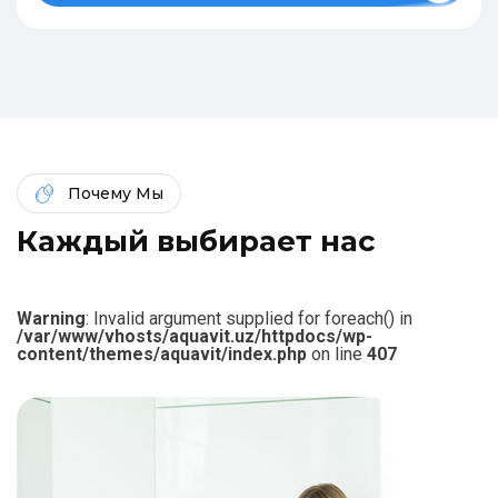
Почему Мы
К
а
ж
д
ы
й
в
ы
б
и
р
а
е
т
н
а
с
Warning
: Invalid argument supplied for foreach() in
/var/www/vhosts/aquavit.uz/httpdocs/wp-
content/themes/aquavit/index.php
on line
407