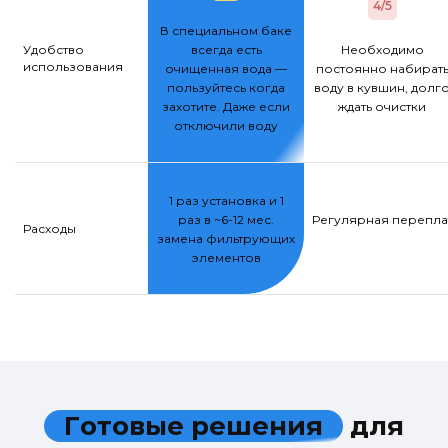
4/5
В специальном баке
Удобство
всегда есть
Необходимо
использования
очищенная вода —
постоянно набират
пользуйтесь когда
воду в кувшин, долг
захотите. Даже если
ждать очистки
отключили воду
1 раз установка и 1
раз в ~6-12 мес.
Регулярная переплат
Расходы
замена фильтрующих
элементов
Г
о
т
о
в
ы
е
р
е
ш
е
н
и
я
д
л
я