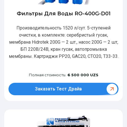
Фильтры Для Воды RO-400G-D01
Производительность 1520 л/сут. 5-ступеней
очистки, в комплекте: серебристый гусак,
мембрана Hidrotek 200G — 2 шт., насос 200G — 2 шт,
БП 220В/24В, кран гусак, автопромывка
мембраны. Картриджи РР20, GAC20, CTO20, T33-33.
Полная стоимость:
6 500 000 UZS
Заказать Тест Драйв