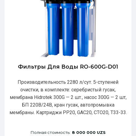
Фильтры Для Воды RO-600G-D01
Производительность 2280 л/сут. 5-ступеней
очистки, в комплекте: серебристый гусак,
мембрана Hidrotek 300G — 2 шт., насос 300G — 2 шт,
БП 220В/24В, кран гусак, автопромывка
мембраны. Картриджи РР20, GAC20, CTO20, T33-33.
Полная стоимость:
8 000 000 UZS