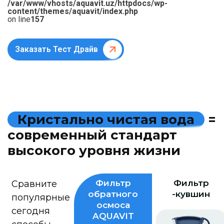
/var/www/vhosts/aquavit.uz/httpdocs/wp-
content/themes/aquavit/index.php
on line
157
Заказать Тест Драйв
К
р
и
с
т
а
л
ь
н
о
ч
и
с
т
а
я
в
о
д
а
=
с
о
в
р
е
м
е
н
н
ы
й
с
т
а
н
д
а
р
т
в
ы
с
о
к
о
г
о
у
р
о
в
н
я
ж
и
з
н
и
Фильтр
Фильтр
Сравните
обратного
-кувшин
популярные
осмоса
сегодня
AQUAVIT